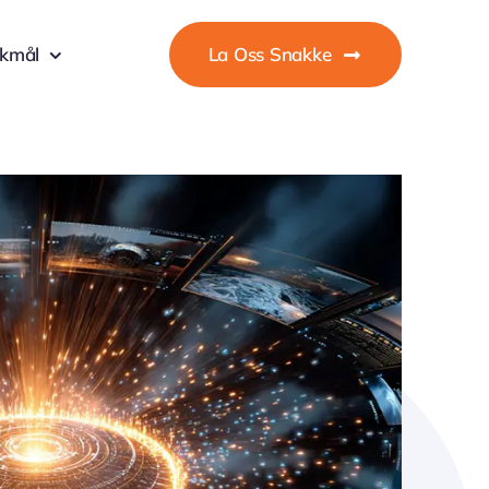
okmål
La Oss Snakke