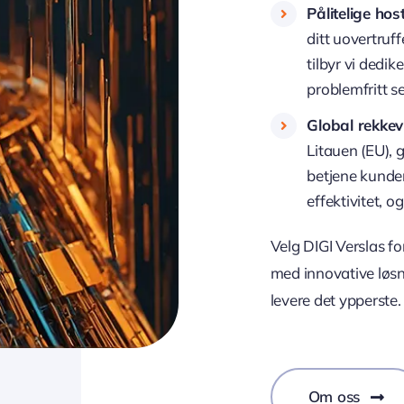
Pålitelige hos
ditt uovertruf
tilbyr vi dedik
problemfritt s
Global rekkevi
Litauen (EU), g
betjene kunde
effektivitet, o
Velg DIGI Verslas for
med innovative løsni
levere det ypperste.
Om oss