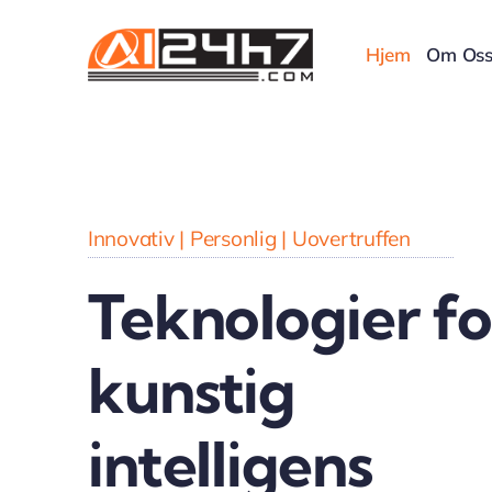
Skip
to
Hjem
Om Os
content
Innovativ | Personlig | Uovertruffen
Teknologier fo
kunstig
intelligens