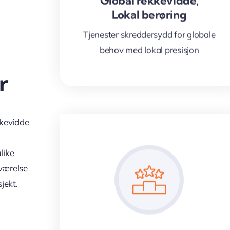
Global rekkevidde,
Lokal berøring
Tjenester skreddersydd for globale
behov med lokal presisjon
r
kkevidde
like
eværelse
jekt.