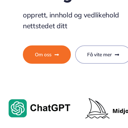
opprett, innhold og vedlikehold
nettstedet ditt
Om oss
Få vite mer