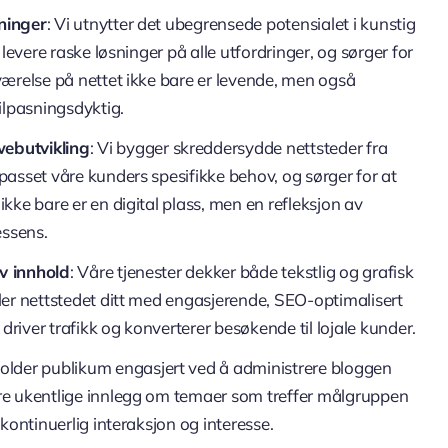
ninger
: Vi utnytter det ubegrensede potensialet i kunstig
 å levere raske løsninger på alle utfordringer, og sørger for
eværelse på nettet ikke bare er levende, men også
tilpasningsdyktig.
ebutvikling
: Vi bygger skreddersydde nettsteder fra
lpasset våre kunders spesifikke behov, og sørger for at
ikke bare er en digital plass, men en refleksjon av
ssens.
v innhold
: Våre tjenester dekker både tekstlig og grafisk
ller nettstedet ditt med engasjerende, SEO-optimalisert
driver trafikk og konverterer besøkende til lojale kunder.
 holder publikum engasjert ved å administrere bloggen
ere ukentlige innlegg om temaer som treffer målgruppen
e kontinuerlig interaksjon og interesse.