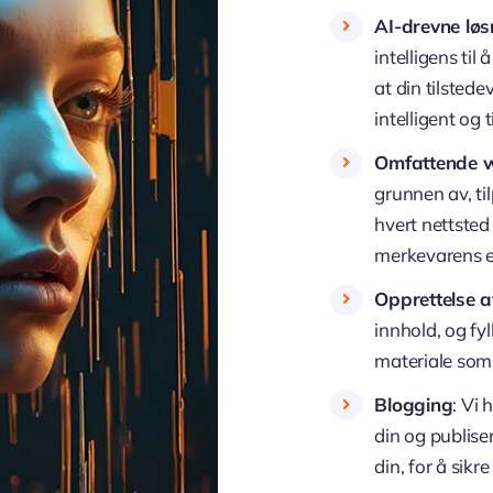
AI-drevne løs
intelligens til
at din tilsted
intelligent og 
Omfattende w
grunnen av, ti
hvert nettsted 
merkevarens e
Opprettelse a
innhold, og fy
materiale som 
Blogging
: Vi
din og publis
din, for å sikr