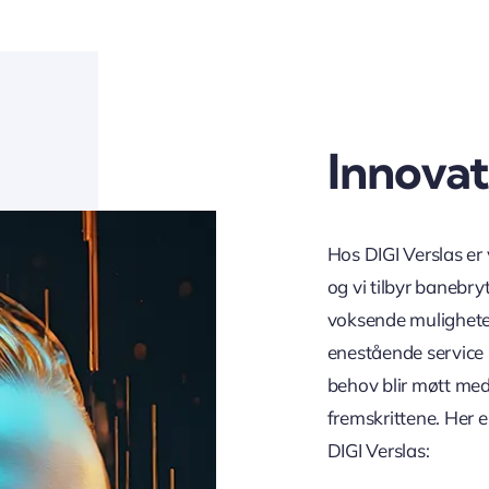
Innovat
Hos DIGI Verslas er v
og vi tilbyr banebr
voksende mulighetene
enestående service 
behov blir møtt med 
fremskrittene. Her 
DIGI Verslas: