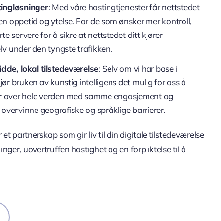
tingløsninger
: Med våre hostingtjenester får nettstedet
fen oppetid og ytelse. For de som ønsker mer kontroll,
erte servere for å sikre at nettstedet ditt kjører
elv under den tyngste trafikken.
dde, lokal tilstedeværelse
: Selv om vi har base i
jør bruken av kunstig intelligens det mulig for oss å
r over hele verden med samme engasjement og
g overvinne geografiske og språklige barrierer.
 et partnerskap som gir liv til din digitale tilstedeværelse
nger, uovertruffen hastighet og en forpliktelse til å