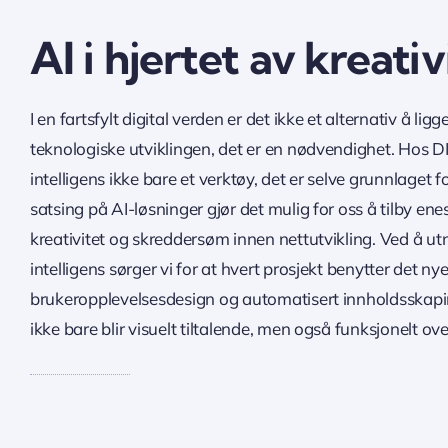
AI i hjertet av kreati
I en fartsfylt digital verden er det ikke et alternativ å lig
teknologiske utviklingen, det er en nødvendighet. Hos DI
intelligens ikke bare et verktøy, det er selve grunnlaget f
satsing på AI-løsninger gjør det mulig for oss å tilby ene
kreativitet og skreddersøm innen nettutvikling. Ved å utn
intelligens sørger vi for at hvert prosjekt benytter det n
brukeropplevelsesdesign og automatisert innholdsskaping
ikke bare blir visuelt tiltalende, men også funksjonelt ov