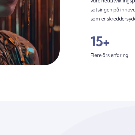
våre nettutviklings
satsingen på innovas
som er skreddersydd
15+
Flere års erfaring