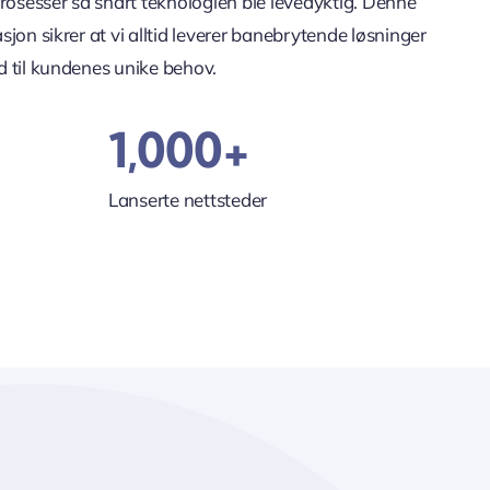
prosesser så snart teknologien ble levedyktig. Denne
jon sikrer at vi alltid leverer banebrytende løsninger
 til kundenes unike behov.
1,000+
Lanserte nettsteder