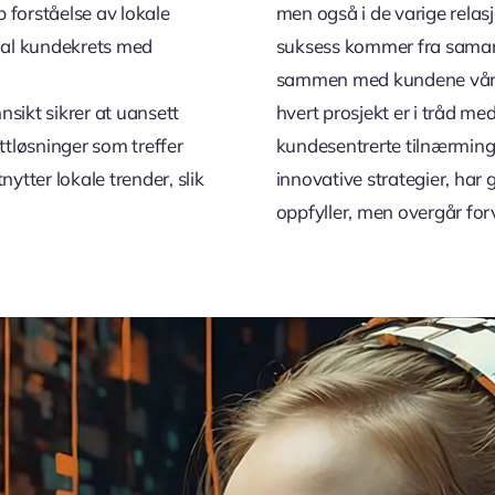
 forståelse av lokale
men også i de varige relas
onal kundekrets med
suksess kommer fra samarb
sammen med kundene våre i 
sikt sikrer at uansett
hvert prosjekt er i tråd me
ttløsninger som treffer
kundesentrerte tilnærming
ytter lokale trender, slik
innovative strategier, har 
oppfyller, men overgår fo