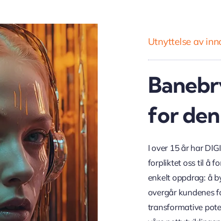
Utnyttelse av in
Banebr
for den
I over 15 år har DIG
forpliktet oss til å
enkelt oppdrag: å b
overgår kundenes fo
transformative potens