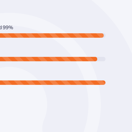
d
99%