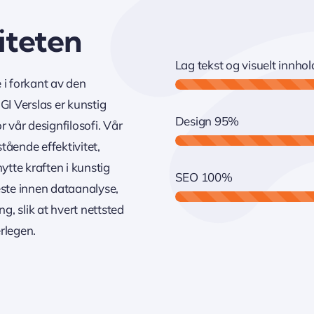
viteten
Lag tekst og visuelt innhol
ge i forkant av den
GI Verslas er kunstig
Design
95%
or vår designfilosofi. Vår
stående effektivitet,
ytte kraften i kunstig
SEO
100%
yeste innen dataanalyse,
, slik at hvert nettsted
erlegen.