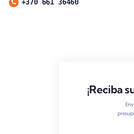
+370 661 36460
¡Reciba s
Env
presupu