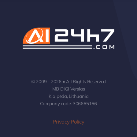
© 2009 - 2026 • All Rights Reserved
MB DIGI Verslas
Klaipeda, Lithuania
Company code: 306665166
Privacy Policy