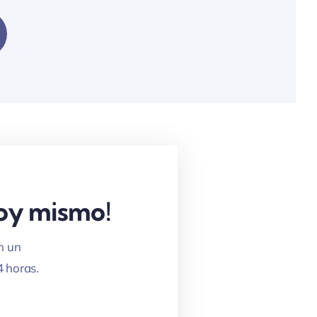
hoy mismo!
n un
4 horas.