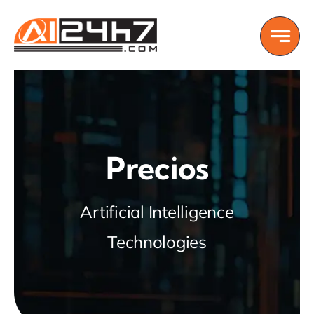
Skip
to
content
Precios
Artificial Intelligence
Technologies