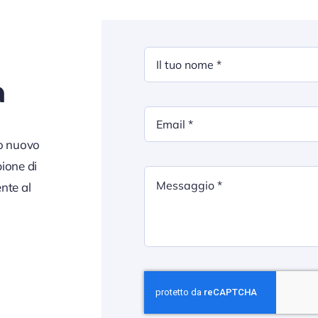
a
ro nuovo
ione di
nte al