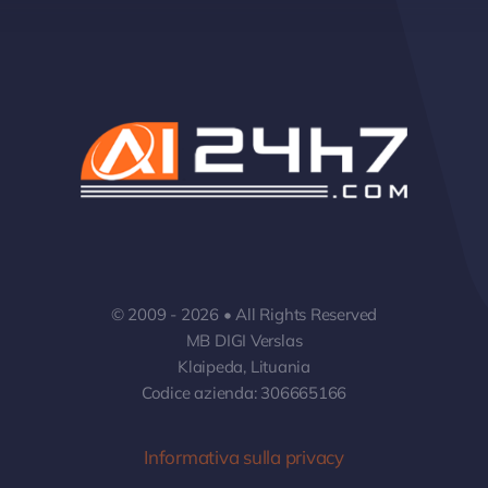
© 2009 - 2026 • All Rights Reserved
MB DIGI Verslas
Klaipeda, Lituania
Codice azienda: 306665166
Informativa sulla privacy